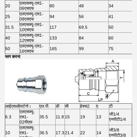
एलएसक्यू-एस1-
20
80
48
34
06एसएफ
एलएसक्यू-एस1-
25
94
56
41
08एसएफ
एलएसक्यू-एस1-
31.5
117
69.5
50
10एसएफ
एलएसक्यू-एस1-
40
133
84
60
12एसएफ
एलएसक्यू-एस1-
50
165
99
75
16एसएफ
प्लग करना
आईएसओ
पार्टनो।
एल.पी.
डी
सी
हेक्स2
ए
टी
एलएसक्यू-
जी1/4
6.3
एस1-
35.5
11.8
15
19
13
एनपीटी1/4
02पीएफ
एलएसक्यू-
जी3/8
10
एस1-
36.5
17.3
21.4
22
14
एनपीटी3/8