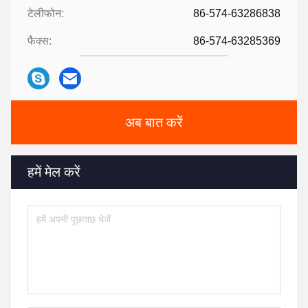
टेलीफोन:
86-574-63286838
फैक्स:
86-574-63285369
अब बात करें
हमें मेल करें