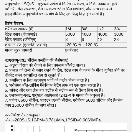
अनुप्रयोग: LSQ-S1 श्रृंखला उद्योग में निर्माण उपकरण, वानिकी उपकरण, कृषि
मशीनरी, तेल उपकरण, तेल उपकरण स्टील मिल मशीनरी, और अन्य मांग वाले
हाइड्रोलिक अनुप्रयोगों पर उपयोग के लिए एक सिद्ध डिज़ाइन लाती है।
विशेष विवरण:
शरीर का आकार (में)
1/4
3/8
1/2
3/4
रेटेड दबाव (पीएसआई)
5000
4000
4000
3000
रेटेड प्रवाह (जीपीएम)
3
6
12
28
तापमान रेंज (एसटीडी जवानों)
-20 ℃ से + 120 ℃
मानक मुहर सामग्री
एनबीआर
एलएसक्यू-एस1 सीरीज कपलिंग की विशेषताएं:
1. अछूता रिसाव को रोकने के लिए उपलब्ध पॉपपेट वाल्व।
2. प्रवाह को तेजी से बनाए रखने के लिए, रेटेड काम के दबाव के भीतर युग्मित होने पर
पॉपपेट वाल्व स्वचालित रूप से खुलते हैं।
3. स्थायित्व के लिए महत्वपूर्ण भागों को कठोर किया जाता है।
4. भरोसेमंद बॉल-लॉकिंग मैकेनिज्म मेटिंग हाफ को एक साथ रखता है।
5. सॉकेट और प्लग ठोस बार स्टॉक से सटीक रूप से तैयार किए गए हैं।
6. एलएसक्यू-एस1 श्रृंखला आईएसओ7241-ए के मानक के अनुरूप है।
7. पार्कर 6600 सीरीज, फास्टर एएनवी सीरीज, एरोक्विप 5600 सीरीज और हैनसेन
एचए 15000 सीरीज के साथ संगत।
परफॉरमेंस: टेस्ट फ्लुइड:
ऑयल-200SUS.1GPM=3.78L/Min,1PSID=0.0069MPa.