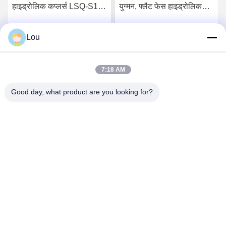
हाइड्रोलिक कप्लर्स LSQ-S1
युग्मन, फ्लैट फेस हाइड्रोलिक
इंटरचेंज ISO 7241-1 सीरीज
युग्मन सामान्य प्रयोजन में
Lou
सबसे अच्छी कीमत पाएं
सबसे अच्छी कीमत पाएं
7:18 AM
Good day, what product are you looking for?
Zhejiang Songqiao Pneumatic And Hydraulic
CO., LTD.
LSQ@songqiao.com
86-574-63286838
नहीं।