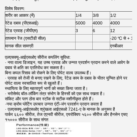
विशेष विवरण:
शरीर का आकार (में)
1/4
3/8
1/2
रेटेड दबाव (पीएसआई)
5000
4000
4000
रेटेड प्रवाह (जीपीएम)
3
6
12
तापमान रेंज (एसटीडी सील)
-20 ℃ से + 1
मानक सील सामग्री
एनबीआर
एलएसक्यू-आईएसओए सीरीज कपलिंग सुविधा:
· नया वाल्व डिजाइन, यह उच्च प्रवाह और उन्नत प्रदर्शन प्रदान करने वाले आवेग के
दबाव से क्षति का प्रतिरोध कर सकता है।
बिना कपल रिसाव को रोकने के लिए पोपेट वाल्व उपलब्ध हैं।
· प्रवाह को तेजी से बनाए रखने के लिए, रेटेड काम के दबाव के भीतर युग्मित होने पर
पोपेट वाल्व स्वचालित रूप से खुलते हैं।
स्थायित्व के लिए महत्वपूर्ण भागों को सख्त किया जाता है।
· भरोसेमंद बॉल-लॉकिंग तंत्र संभोग के हिस्सों को एक साथ रखता है।
सॉकेट और प्लग ठोस बार स्टॉक से सटीक मशीनीकृत होते हैं।
·नया क्रोम प्लेटिंग उपचार उन्नत एंटी-जंग प्रदर्शन प्रदान करता है
· एलएसक्यू-आईएसओए श्रृंखला आईएसओ 7241-ए के मानक के अनुरूप है
पार्कर ६६०० सीरीज, तेज एएनवी सीरीज, एयरोक्विप ५६०० सीरीज और हैनसेन एचए
१५००० सीरीज के साथ संगत