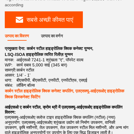
according
सबसे अच्छी कीमत पाएं
उत्पाद का विवरण
उत्पाद का वर्णन
प्रमुखता देना:
कार्बन स्टील हाइड्रोलिक क्विक कनेक्ट युग्मन
,
LSQ-ISOA हाइड्रोलिक त्वरित रिलीज़ युग्मन
मानक:
आईएसओ 7241-1 श्रृंखला "ए", पॉपपेट वाल्व
WP:
कार्य दबाव 5,000 साई (345 बार)
सामग्री:
कार्बन स्टील
आकार:
1/4' - 1'
धागा:
बीएसपीपी, बीएसपीटी, एनपीटी, एनपीटीएफ, एसएई
संबंध:
लॉकिंग बॉल्स
कार्बन स्टील हाइड्रोलिक क्विक कनेक्ट कपलिंग, एलएसक्यू-आईएसओए हाइड्रोलिक
क्विक डिस्कनेक्ट फिटिंग
आईएसओ ए कार्बन स्टील, क्रोम थ्री में एलएसक्यू-आईएसओए हाइड्रोलिक कपलिंग
विवरण:
एलएसक्यू-आईएसओए क्लोज टाइप हाइड्रोलिक क्विक कपलिंग (स्टील) (नया)
अनुप्रयोग: एलएसक्यू-आईएसओए श्रृंखला उद्योग को निर्माण उपकरण, वानिकी
उपकरण, कृषि मशीनरी, तेल उपकरण, तेल उपकरण स्टील मिल मशीनरी, और अन्य मांग
वाले हाइड्रोलिक अनुप्रयोगों पर उपयोग के लिए एक सिद्ध डिजाइन लाती है।