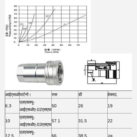
आईएसओ
पार्टनो।
रास
डी
हेक्स1
एलएसक्यू-
6.3
50
26
19
आईएसओए-02एसएफ
एलएसक्यू-
10
57.1
31.5
22
आईएसओए-03एसएफ
एलएसक्यू-
12.5
66
38.5
२७