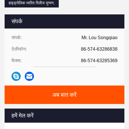
हाइड्रोलिक त्वरित रिलीज युग्मन;
संपर्क
संपर्क:
Mr. Lou Songqiao
टेलीफोन:
86-574-63286838
फैक्स:
86-574-63285369
अब बात करें
हमें मेल करें