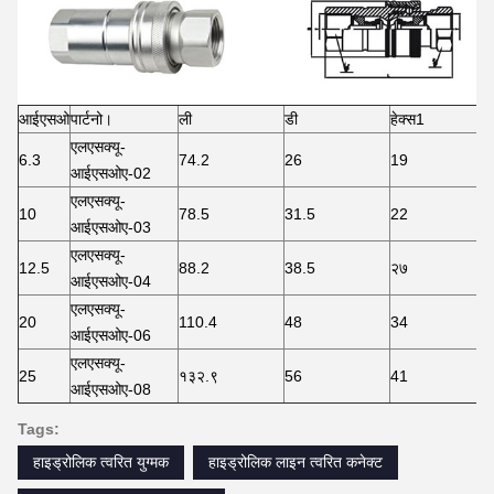
आईएसओ
पार्टनो।
ली
डी
हेक्स1
एलएसक्यू-
6.3
74.2
26
19
आईएसओए-02
एलएसक्यू-
10
78.5
31.5
22
आईएसओए-03
एलएसक्यू-
12.5
88.2
38.5
२७
आईएसओए-04
एलएसक्यू-
20
110.4
48
34
आईएसओए-06
एलएसक्यू-
25
१३२.९
56
41
आईएसओए-08
Tags:
हाइड्रोलिक त्वरित युग्मक
हाइड्रोलिक लाइन त्वरित कनेक्ट