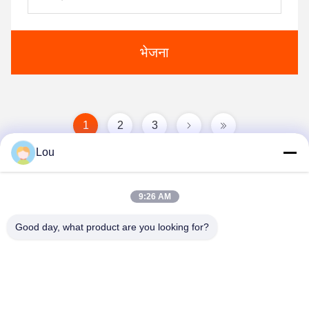
भेजना
1
2
3
Lou
9:26 AM
Good day, what product are you looking for?
Zhejiang Songqiao Pneumatic And Hydraulic
CO., LTD.
LSQ@songqiao.com