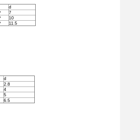
d
P
7
P
10
P
11.5
d
2.8
4
5
6.5