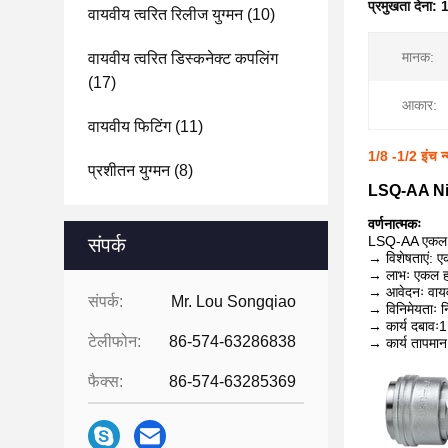
प्रमुखता देना:
1
वायवीय त्वरित रिलीज युग्मन
(10)
मानक:
वायवीय त्वरित डिस्कनेक्ट कपलिंग
(17)
आकार:
वायवीय फिटिंग
(11)
1/8 -1/2 इंच न्
प्रशीतन युग्मन
(8)
LSQ-AA Nitto
वर्णनात्मकः
LSQ-AA एकल हाथ
संपर्क
→ विशेषताएं: 
→ लाभः एकल हाथ
→ आवेदनः वायव
संपर्क:
Mr. Lou Songqiao
→ विनिमेयताः 
→ कार्य दबावः1
टेलीफोन:
86-574-63286838
→ कार्य तापमा
फैक्स:
86-574-63285369