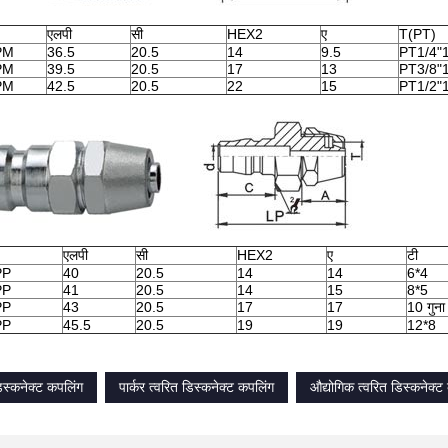
एलपी
सी
HEX2
ए
T(PT)
PM
36.5
20.5
14
9.5
PT1/4"
PM
39.5
20.5
17
13
PT3/8"
PM
42.5
20.5
22
15
PT1/2"
एलपी
सी
HEX2
ए
टी
PP
40
20.5
14
14
6*4
PP
41
20.5
14
15
8*5
PP
43
20.5
17
17
10 गुना
PP
45.5
20.5
19
19
12*8
िस्कनेक्ट कपलिंग
पार्कर त्वरित डिस्कनेक्ट कपलिंग
औद्योगिक त्वरित डिस्कनेक्ट