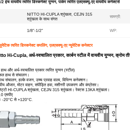
/2 इंच वायवीय त्वरित डिस्कनेक्ट युग्मन
,
पार्कर त्वरित एलएसक्यू-एए वायवीय कनेक्टर्स
NITTO HI-CUPLA श्रृंखला, CEJN 315
सामग्री:
श्रृंखला के साथ संगत
1/8"-1/2"
WP:
यूमेटिक त्वरित डिस्कनेक्ट कपलिंग, एलएसक्यू-एए न्यूमेटिक कनेक्टर
 Hi-Cupla, अर्ध-स्वचालित प्रकार, कार्बन स्टील में वायवीय युग्मन, क्रोम त
 और अर्ध-स्वचालित प्रकार त्वरित युग्मन (स्टील)
एकल हाथ से संचालन।
 संचालन, हल्के वजन, उच्च प्रवाह वाल्व, विभिन्न कनेक्शन।
ीय औजार, मोटर वाहन, संपीड़ित हवा, मशीनरी उपकरण और कंप्रेसर।
निट्टो HI-CUPLA श्रृंखला, CEJN 315 श्रृंखला। रेक्टस 13KA श्रृंखला।
.0 एमपीए
नः -20°C से +120°C.