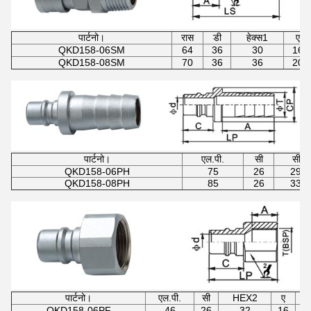
पार्टनो।
रास
डी
हेक्स1
ए
QKD158-06SM
64
36
30
16
QKD158-08SM
70
36
36
20
पार्टनो।
एल.पी.
सी
सीपी
QKD158-06PH
75
26
29.6
QKD158-08PH
85
26
33.6
पार्टनो।
एल.पी.
सी
HEX2
ए
QKD158-06PF
46
26
32
16