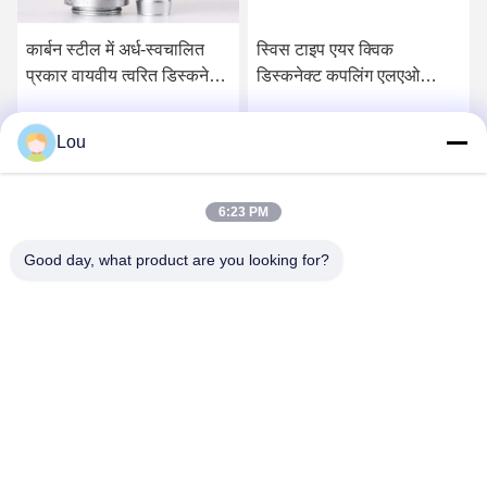
कार्बन स्टील में अर्ध-स्वचालित
स्विस टाइप एयर क्विक
प्रकार वायवीय त्वरित डिस्कनेक्ट
डिस्कनेक्ट कपलिंग एलएओ
कपलिंग QKD-Z
प्रतिबंधित स्थान के लिए उपयुक्त
Lou
सबसे अच्छी कीमत पाएं
सबसे अच्छी कीमत पाएं
6:23 PM
Good day, what product are you looking for?
Zhejiang Songqiao Pneumatic And Hydraulic
CO., LTD.
LSQ@songqiao.com
86-574-63286838
नहीं।