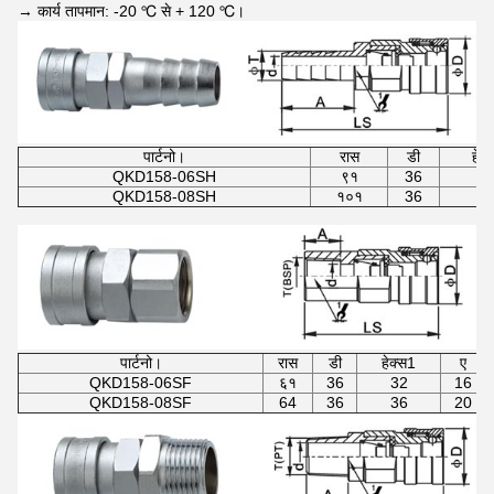
→ कार्य तापमान: -20 ℃ से + 120 ℃।
पार्टनो।
रास
डी
हेक
QKD158-06SH
९१
36
3
QKD158-08SH
१०१
36
3
पार्टनो।
रास
डी
हेक्स1
ए
QKD158-06SF
६१
36
32
16
QKD158-08SF
64
36
36
20