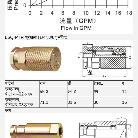
LSQ-PTR श्रृंखला (1/4",3/8")सॉकेट
पार्टनो।
रास
डी
हेक्स1
ए
एलएसक्यू-
३०.४
२७
59.3
14
पीटीआर-02एसएफ
एलएसक्यू-
71.1
31.5
30
16
पीटीआर-03एसएफ
प्लग