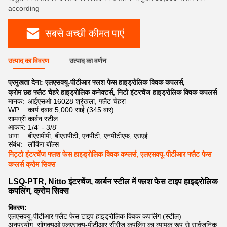
according
सबसे अच्छी कीमत पाएं
उत्पाद का विवरण
उत्पाद का वर्णन
प्रमुखता देना:
एलएसक्यू-पीटीआर फ्लश फेस हाइड्रोलिक क्विक कपलर्स
,
क्रोम छह फ्लैट चेहरे हाइड्रोलिक कनेक्टर्स
,
निटो इंटरचेंज हाइड्रोलिक क्विक कपलर्स
मानक:
आईएसओ 16028 श्रृंखला, फ्लैट चेहरा
WP:
कार्य दबाव 5,000 साई (345 बार)
सामग्री:
कार्बन स्टील
आकार:
1/4' - 3/8'
धागा:
बीएसपीपी, बीएसपीटी, एनपीटी, एनपीटीएफ, एसएई
संबंध:
लॉकिंग बॉल्स
निट्टो इंटरचेंज फ्लश फेस हाइड्रोलिक क्विक कप्लर्स, एलएसक्यू-पीटीआर फ्लैट फेस
कप्लर्स क्रोम सिक्स
LSQ-PTR, Nitto इंटरचेंज, कार्बन स्टील में फ्लश फेस टाइप हाइड्रोलिक
कपलिंग, क्रोम सिक्स
विवरण:
एलएसक्यू-पीटीआर फ्लैट फेस टाइप हाइड्रोलिक क्विक कपलिंग (स्टील)
अनुप्रयोग: सोंगक्यूओ एलएसक्यू-पीटीआर सीरीज कपलिंग का व्यापक रूप से सार्वजनिक