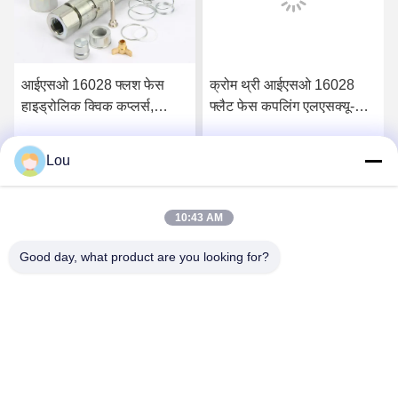
आईएसओ 16028 फ्लश फेस
क्रोम थ्री आईएसओ 16028
हाइड्रोलिक क्विक कप्लर्स,
फ्लैट फेस कपलिंग एलएसक्यू-
एलएसक्यू-एफएफवाई फ्लैट फेस
पीटीएफ सिंगल हैंड ऑपरेशन
क्विक कप्लर्स
Lou
सबसे अच्छी कीमत पाएं
सबसे अच्छी कीमत पाएं
10:43 AM
Good day, what product are you looking for?
Zhejiang Songqiao Pneumatic And Hydraulic
CO., LTD.
LSQ@songqiao.com
86-574-63286838