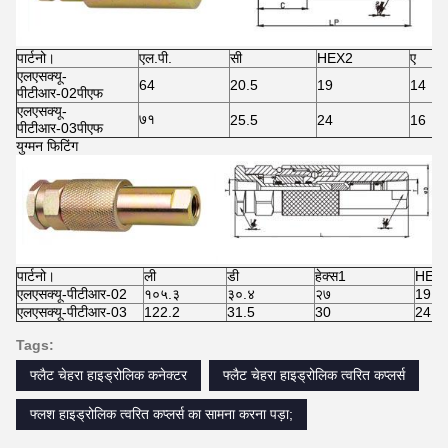
पार्टनो।
एल.पी.
सी
HEX2
ए
एलएसक्यू-
64
20.5
19
14
पीटीआर-02पीएफ
एलएसक्यू-
७१
25.5
24
16
पीटीआर-03पीएफ
युग्मन फिटिंग
पार्टनो।
ली
डी
हेक्स1
HEX
एलएसक्यू-पीटीआर-02
१०५.३
३०.४
२७
19
एलएसक्यू-पीटीआर-03
122.2
31.5
30
24
Tags:
फ्लैट चेहरा हाइड्रोलिक कनेक्टर
फ्लैट चेहरा हाइड्रोलिक त्वरित कप्लर्स
फ्लश हाइड्रोलिक त्वरित कप्लर्स का सामना करना पड़ा;