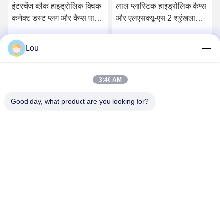
इंटरचेंज ब्लैक हाइड्रोलिक क्विक
लाल प्लास्टिक हाइड्रोलिक कैप्स
कनेक्ट डस्ट प्लग और कैप्स पार्कर
और एलएसक्यू-एस 2 श्रृंखला
पीडी सीरीज
त्वरित युग्मन के लिए 3/8 इंच
आईएसओ 7241-बी प्लग
Lou
सबसे अच्छी कीमत पाएं
सबसे अच्छी कीमत पाएं
3:46 AM
Good day, what product are you looking for?
Zhejiang Songqiao Pneumatic And Hydraulic
CO., LTD.
LSQ@songqiao.com
86-574-63286838
नहीं।