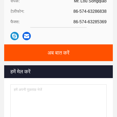
संपर्क:
Mr. Lou Songqiao
टेलीफोन:
86-574-63286838
फैक्स:
86-574-63285369
अब बात करें
हमें मेल करें