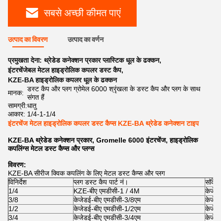
सबसे अच्छी कीमत पाएं
उत्पाद का विवरण
उत्पाद का वर्णन
प्रमुखता देना:
थ्रेडेड कनेक्शन प्रकार प्लास्टिक धूल के ढक्कन
,
इंटरचेंजेबल मेटल हाइड्रोलिक कपलर डस्ट कैप
,
KZE-BA हाइड्रोलिक कपलर धूल के ढक्कन
डस्ट कैप और प्लग ग्रोमेल 6000 श्रृंखला के डस्ट कैप और प्लग के साथ
मानक:
संगत हैं
सामग्री:
धातु
आकार:
1/4-1-1/4
इंटरचेंज मेटल हाइड्रोलिक कपलर डस्ट कैप्स KZE-BA थ्रेडेड कनेक्शन टाइप
KZE-BA थ्रेडेड कनेक्शन प्रकार, Gromelle 6000 इंटरचेंज, हाइड्रोलिक
कपलिंग्स मेटल डस्ट कैप्स और प्लग्स
विवरण:
KZE-BA सीरीज क्विक कपलिंग के लिए मेटल डस्ट कैप्स और प्लग
विनिर्देश
प्लग डस्ट कैप पार्ट नं।
सॉकेट 
1/4
KZE-बीए एमडीसी-1 / 4M
केजेड
3/8
केजेडई-बीए एमडीसी-3/8एम
केजेड
1/2
केजेडई-बीए एमडीसी-1/2एम
केजेड
3/4
केजेडई-बीए एमडीसी-3/4एम
केजेड