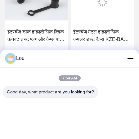
इंटरचेंज ब्लैक हाइड्रोलिक क्विक
इंटरचेंज मेटल हाइड्रोलिक
कनेक्ट डस्ट प्लग और कैप्स पार्कर
कपलर डस्ट कैप्स KZE-BA
पीडी सीरीज
थ्रेडेड कनेक्शन टाइप
Lou
सबसे अच्छी कीमत पाएं
सबसे अच्छी कीमत पाएं
7:54 AM
Good day, what product are you looking for?
Zhejiang Songqiao Pneumatic And Hydraulic
CO., LTD.
LSQ@songqiao.com