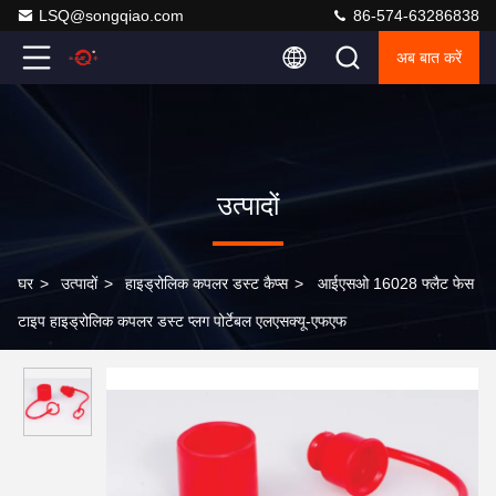
LSQ@songqiao.com
86-574-63286838
अब बात करें
उत्पादों
घर
>
उत्पादों
>
हाइड्रोलिक कपलर डस्ट कैप्स
>
आईएसओ 16028 फ्लैट फेस
टाइप हाइड्रोलिक कपलर डस्ट प्लग पोर्टेबल एलएसक्यू-एफएफ