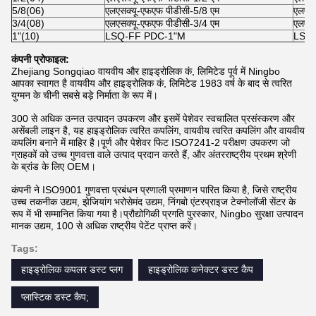
5/8(06)
एलएसक्यू-एफएफ पीडीसी-5/8 एम
एलएसक
3/4(08)
एलएसक्यू-एफएफ पीडीसी-3/4 एम
एलएसक
1"(10)
LSQ-FF PDC-1"M
LSQ-
कंपनी प्रोफाइल:
Zhejiang Songqiao वायवीय और हाइड्रोलिक कं, लिमिटेड पूर्व में Ningbo
आपका स्वागत है वायवीय और हाइड्रोलिक कं, लिमिटेड 1983 वर्ष के बाद से त्वरित
युग्मन के चीनी सबसे बड़े निर्माता के रूप में।
300 से अधिक उन्नत उत्पादन उपकरण और इसमें पेशेवर स्वचालित प्रसंस्करण और
असेंबली लाइन है, यह हाइड्रोलिक त्वरित कपलिंग, वायवीय त्वरित कपलिंग और वायवीय
कपलिंग बनाने में माहिर है।पूर्ण और पेशेवर फिट ISO7241-2 परीक्षण उपकरण जो
ग्राहकों को उच्च गुणवत्ता वाले उत्पाद प्रदान करते हैं, और अंतरराष्ट्रीय प्रथम श्रेणी
के ब्रांड के लिए OEM।
कंपनी ने ISO9001 गुणवत्ता प्रबंधन प्रणाली प्रमाणन पारित किया है, जिसे राष्ट्रीय
उच्च तकनीक उद्यम, झेजियांग भरोसेमंद उद्यम, निंगबो एंटरप्राइज टेक्नोलॉजी सेंटर के
रूप में भी सम्मानित किया गया है।प्रौद्योगिकी प्रगति पुरस्कार, Ningbo सुरक्षा उत्पादन
मानक उद्यम, 100 से अधिक राष्ट्रीय पेटेंट प्राप्त करें।
Tags:
हाइड्रोलिक कपलर डस्ट प्लग
हाइड्रोलिक कनेक्टर डस्ट कैप
प्लास्टिक डस्ट कैप;