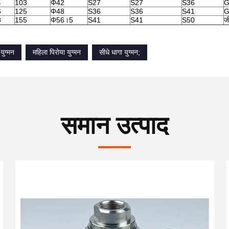
4
103
Φ42
S27
S27
S36
G
6
125
Φ48
S36
S36
S41
G
8
155
Φ56।5
S41
S41
S50
ज
युग्मन
महिला पिरोया युग्मन
सीधे धागा युग्मन;
समान उत्पाद