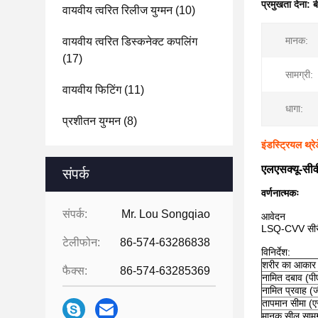
प्रमुखता देना:
ब
वायवीय त्वरित रिलीज युग्मन
(10)
मानक:
वायवीय त्वरित डिस्कनेक्ट कपलिंग
(17)
सामग्री:
वायवीय फिटिंग
(11)
धागा:
प्रशीतन युग्मन
(8)
इंडस्ट्रियल थ्
एलएसक्यू-सीवीव
संपर्क
वर्णनात्मकः
संपर्क:
Mr. Lou Songqiao
आवेदन
LSQ-CVV सीरीज
टेलीफोन:
86-574-63286838
विनिर्देश:
शरीर का आकार (
फैक्स:
86-574-63285369
नामित दबाव (प
नामित प्रवाह (
तापमान सीमा (
मानक सील सामग