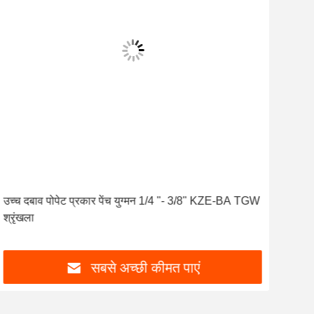
उच्च दबाव पोपेट प्रकार पेंच युग्मन 1/4 "- 3/8" KZE-BA TGW
फ्लेक
श्रृंखला
हाइड
सबसे अच्छी कीमत पाएं