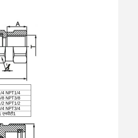
/4 NPT1/4
/8 NPT3/8
/2 NPT1/2
/4 NPT3/4
1 एनपीटी1