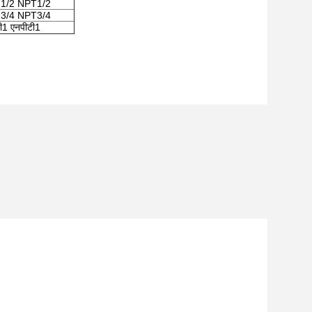
1/2 NPT1/2
3/4 NPT3/4
ी1 एनपीटी1