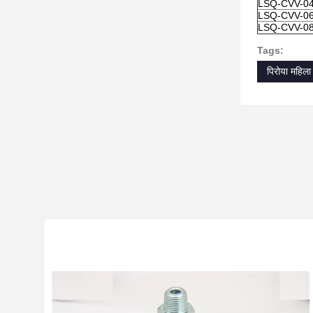
LSQ-CVV-0
LSQ-CVV-0
LSQ-CVV-0
Tags:
पिरोया महिला 