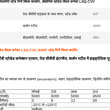
ीएसपीपी थ्रेड मिनी क्विक कपलिंग
,
औद्योगिक थ्रेडेड क्विक कनेक्ट LSQ-CVV
तेज़ सीवीवी श्रृंखला के साथ संगत, थ्रेड लॉक
WP:
कार्बन स्टील
आकार:
बीएसपीपी, बीएसपीटी, एनपीटी, एनपीटीएफ, एसएई
संबंध:
रेडेड क्विक कनेक्ट LSQ-CVV, BSPP थ्रेड मिनी क्विक कपलिंग
ी थ्रेडेड कनेक्शन प्रकार, तेज़ सीवीवी इंटरचेंज, कार्बन स्टील में हाइड्रोलिक युग
 का व्यापक रूप से उपकरण (excavators), वाहन, हाइड्रोलिक उपकरण, ड्रिलिंग मशीनों 
(में)
चौथाई
3/8
आधा
3/4
ीएसआई)
5000
5000
5000
4500
जीपीएम)
3
6
12
28
एसटीडी सील)
-20°C से +120°C
्री
एनबीआर