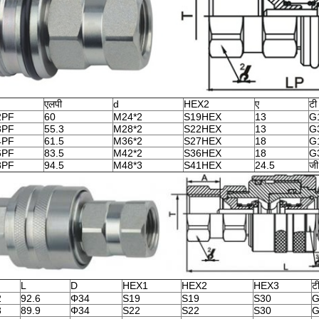
एलपी
d
HEX2
ए
टी
2PF
60
M24*2
S19HEX
13
G
3PF
55.3
M28*2
S22HEX
13
G
4PF
61.5
M36*2
S27HEX
18
G
6PF
83.5
M42*2
S36HEX
18
G
8PF
94.5
M48*3
S41HEX
24.5
जी
L
D
HEX1
HEX2
HEX3
ट
2
92.6
Φ34
S19
S19
S30
G
3
89.9
Φ34
S22
S22
S30
G