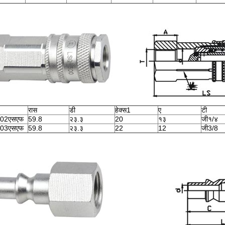
रास
डी
हेक्स1
ए
टी
0-02एसएफ
59.8
२३.३
20
१३
जी१/४
0-03एसएफ
59.8
२३.३
22
12
जी3/8