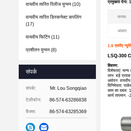
प्रमुखता देना:
1
वायवीय त्वरित रिलीज युग्मन
(10)
मानक:
वायवीय त्वरित डिस्कनेक्ट कपलिंग
(17)
आकार:
वायवीय फिटिंग
(11)
1.6 एमपीए न्यू
प्रशीतन युग्मन
(8)
LSQ-300 CEJN
विवरण:
विशेषताएं: मान
संपर्क
लाभ: बड़े प्रव
आवेदन: वायवी
विनिमेयता: पार
संपर्क:
Mr. Lou Songqiao
काम का दबाव:
कार्य तापमान:
टेलीफोन:
86-574-63286838
फैक्स:
86-574-63285369