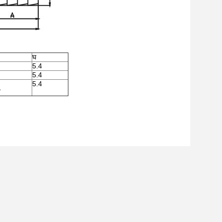
घ
5.4
5.4
5.4
1